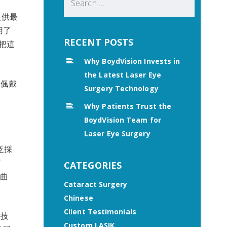
for:
提供最
用了
RECENT POSTS
們把這
Why BoydVision Invests in
the Latest Laser Eye
脫偑戴
Surgery Technology
Why Patients Trust the
BoydVision Team for
Laser Eye Surgery
泛採
了
CATEGORIES
的曲
Cataract Surgery
Chinese
Client Testimonials
的技
Custom LASIK