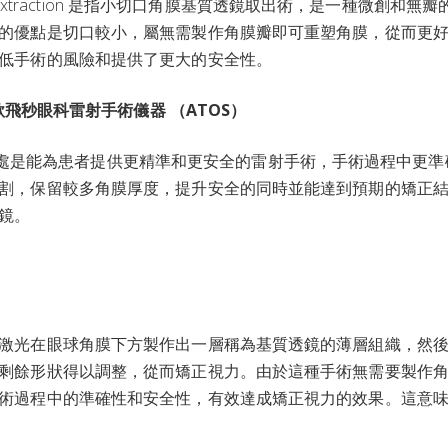
 extraction 是指小切口角膜基質透鏡取出術，是一種微創和無瓣
的優點是切口較小，屬無需製作角膜瓣即可重塑角膜，從而更
低手術的風險和提供了更大的安全性。
款飛秒眼科雷射手術儀器 （ATOS）
S 的好處是能為患者提供更精準和更安全的雷射手術，手術過程中更
割，保留較多角膜厚度，提升安全的同時並能達到預期的矯正
鏡。
激光在眼球角膜下方製作出一層稱為基質透鏡的薄層組織，然
剩餘形狀得以調整，從而矯正視力。由於這種手術無需要製作
術過程中的準確性和安全性，有效達成矯正視力的效果。這意