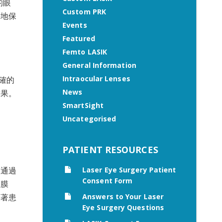
的眼
Custom PRK
好地保
Events
Featured
Femto LASIK
General Information
Intraocular Lenses
準確的
News
結果。
SmartSight
Uncategorised
PATIENT RESOURCES
Laser Eye Surgery Patient
後通過
Consent Form
角膜
Answers to Your Laser
味著患
Eye Surgery Questions