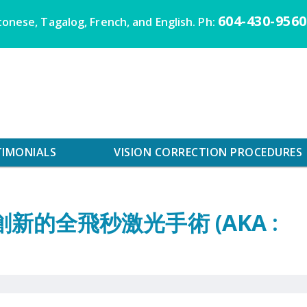
604-430-9560
onese, Tagalog, French, and English. Ph:
TIMONIALS
VISION CORRECTION PROCEDURES
最創新的全飛秒激光手術 (AKA :