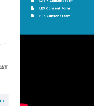
LASIK Consent Form
LEX Consent Form
PRK Consent Form
低。）
超過百
en