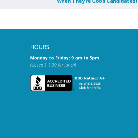
When They’re Good Candidates)
HOURS
Monday to Friday: 9 am to 5pm
(closed 1-1:30 for lunch)