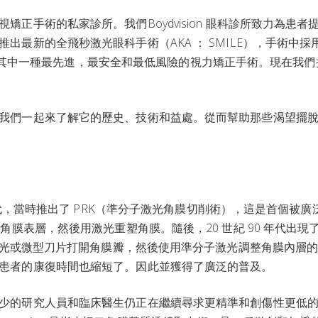
正手術的私家診所。我們Boydvision 眼科診所致力為患者
最新的全飛秒激光眼科手術（AKA ： SMILE），手術中採
備。 是其中一種最先進，最安全和最低風險的視力矯正手術。現在我
我們一起來了解它的歷史、技術和益處。從而幫助那些渴望擺
 年代，當時推出了 PRK（準分子激光角膜切削術），這是首個被廣
角膜表層，然後用激光重塑角膜。隨後，20 世紀 90 年代出現
用激光或微型刀片打開角膜瓣，然後使用準分子激光調整角膜內層
患者的康復時間也縮短了。因此並獲得了廣泛的普及。
少的研究人員和臨床醫生仍正在繼續尋求更精準和創傷性更低