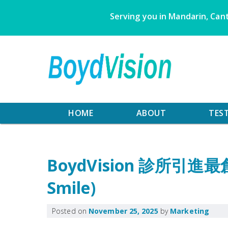
Skip
Serving you in Mandarin, Cant
to
content
HOME
ABOUT
TES
BoydVision 診所引進
Smile)
Posted on
November 25, 2025
by
Marketing