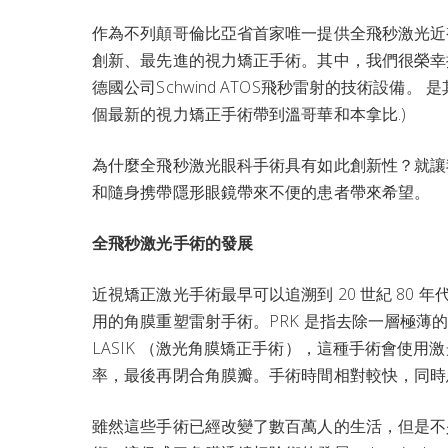
作為不列顛哥倫比亞省首家唯一提供全飛秒激光近視矯
創新、最先進的視力矯正手術。其中，我們很榮幸推出
德國公司Schwind ATOS飛秒雷射的技術設
個最新的視力矯正手術帶到溫哥華和本拿比.)
為什麼全飛秒激光眼科手術具有如此創新性？就讓
和隨身携帶隱形眼鏡帶來不便的患者帶來希望。
全飛秒激光手術的發展
近視矯正激光手術最早可以追溯到 20 世紀 80
用的角膜重塑雷射手術。PRK 是指去除一層極薄的
LASIK （激光角膜矯正手術），這種手術會使
率，最後再閉合角膜瓣。手術時間相對較快，同時
雖然這些手術已經改變了數百萬人的生活，但是不