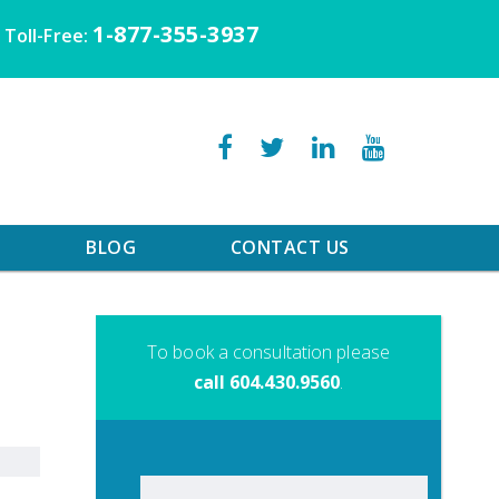
1-877-355-3937
Toll-Free:
BLOG
CONTACT US
To book a consultation please
call 604.430.9560
.
Search