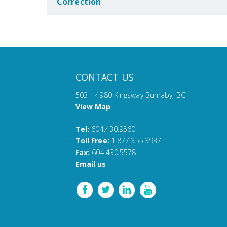
Correction
CONTACT US
503 – 4980 Kingsway Burnaby, BC
View Map
Tel:
604.430.9560
Toll Free:
1.877.355.3937
Fax:
604.430.5578
Email us